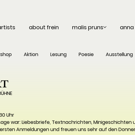
artists
about frein
malis pruns
anna 
kshop
Aktion
Lesung
Poesie
Ausstellung
RT
BÜHNE
30 Uhr
ge war: Liebesbriefe, Textnachrichten, Minigeschichten u
 ersten Anmeldungen und freuen uns sehr auf den Donners