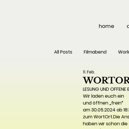
home
All Posts
Filmabend
Wor
11. Feb.
Tattoo
Projekt
WORTO
LESUNG UND OFFENE 
Wir laden euch ein
und öffnen „frein“
am 30.05.2024 ab 18:
zum WortOrt.Die Ansa
haben wir schon die